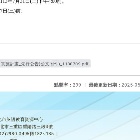
113
年
7
月
31
日
(
三
)
下午
4:00
前。
7
日
(
三
)
前。
施計畫_先行公告(公文附件)_1130709.pdf
點擊率：
299
|
最後更新日期：
2025-05
北市英語教育資源中心
5新北市三重區重陽路三段3號
02)2980-0495轉182~185
|