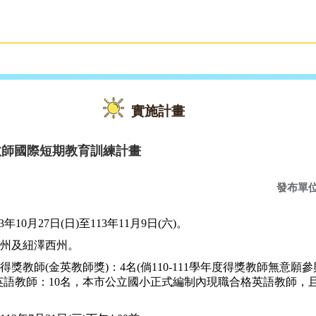
雙語教育
活動花絮
實施計畫
教師國際短期教育訓練計畫
發布單
3
年
10
月
27
日
(
日
)
至
113
年
11
月
9
日
(
六
)
。
州及紐澤西州。
得獎教師
(
金英教師獎
)
：
4
名
(
倘
110-111
學年度得獎教師無意願參
英語教師：
10
名，本市公立國小正式編制內現職合格英語教師，