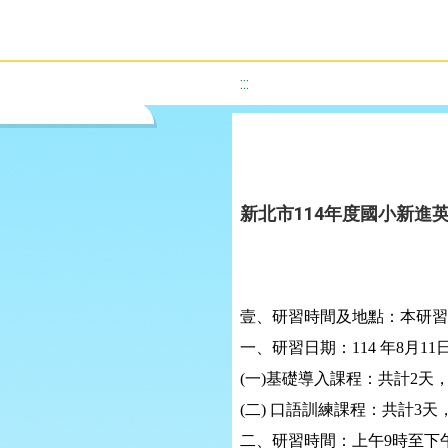
:::
新北市114年度國小新進
壹、研習時間及地點：本研習
一、研習日期：
114
年
8
月
11
(
一
)
基礎導入課程：共計
2
天
(
二
)
口語訓練課程：共計
3
天
二、研習時間：上午
9
時至下