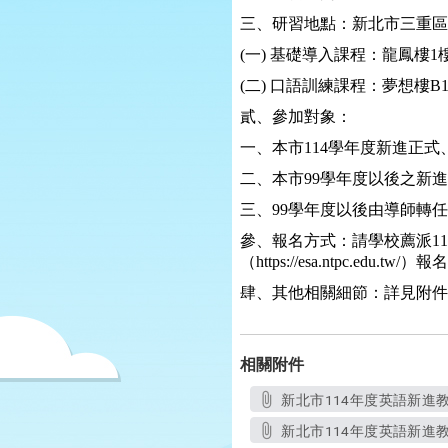
三、研習地點：新北市三重區
(
一
)
基礎導入課程：龍鳳樓
1
(
二
)
口語訓練課程：夢想樓
B
貳、參加對象：
一、本市
114
學年度新進正式
二、本市
99
學年度以後之新進
三、
99
學年度以後由導師轉任
參、報名方式：請學校薦派
1
（
https://esa.ntpc.edu.tw/
）報名
肆、其他相關細節：詳見附件
相關附件
新北市114年度英語新進教師
新北市114年度英語新進教師