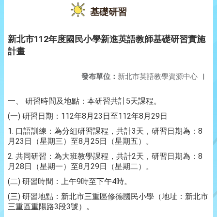
基礎研習
新北市112年度國民小學新進英語教師基礎研習實施
計畫
發布單位：
新北市英語教學資源中心
|
5
一、
研習時間及地點：本研習共計
天課程。
(
)
112
8
23
112
8
29
一
研習日期：
年
月
日至
年
月
日
1.
3
8
口語訓練：為分組研習課程，共計
天，研習日期為：
23
8
25
月
日（星期三）至
月
日（星期五）。
2.
2
8
共同研習：為大班教學課程，共計
天，研習日期為：
28
8
29
月
日（星期一）至
月
日（星期二）。
(
)
9
4
二
研習時間：上午
時至下午
時。
(
)
三
研習地點：新北市三重區修德國民小學（地址：新北市
3
3
三重區重陽路
段
號）。