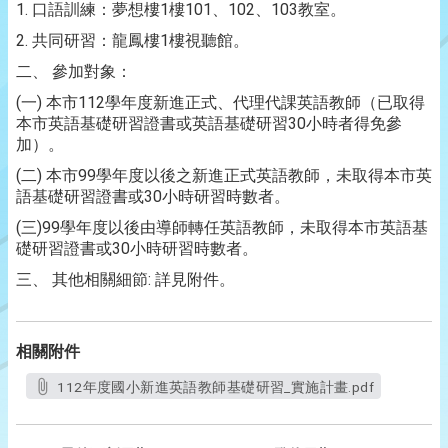
1.
1
101
102
103
口語訓練：夢想樓
樓
、
、
教室。
2.
1
共同研習：龍鳳樓
樓視聽館。
二、
參加對象：
(
)
112
一
本市
學年度新進正式、代理代課英語教師（已取得
30
本市英語基礎研習證書或英語基礎研習
小時者得免參
加）。
(
)
99
二
本市
學年度以後之新進正式英語教師，未取得本市英
30
語基礎研習證書或
小時研習時數者。
(
)99
三
學年度以後由導師轉任英語教師，未取得本市英語基
30
礎研習證書或
小時研習時數者。
:
三、
其他相關細節
詳見附件。
相關附件
112年度國小新進英語教師基礎研習_實施計畫.pdf