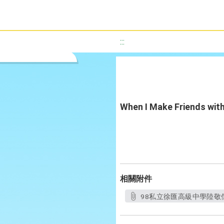
:::
When I Make Friend
相關附件
98私立徐匯高級中學陸敬儒、盧仲緯_