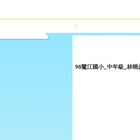
:::
96鷺江國小_中年級_林曉鼐、葉容