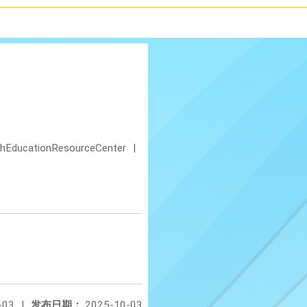
shEducationResourceCenter
|
-03
|
发布日期：
2025-10-03