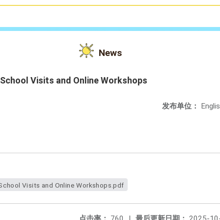
News
 School Visits and Online Workshops
发布单位：
Engli
School Visits and Online Workshops.pdf
点击率：
760
|
最后更新日期：
2025-10