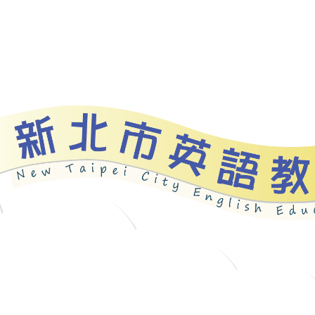
bout
News
Programs
Resources
Galle