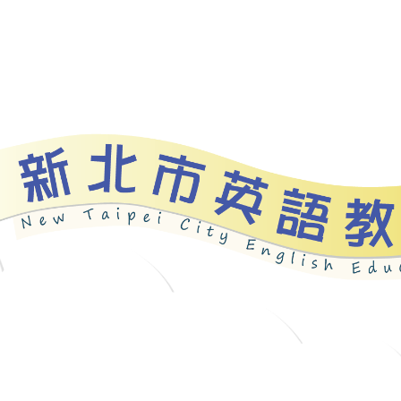
bout
News
Programs
Resources
Galle