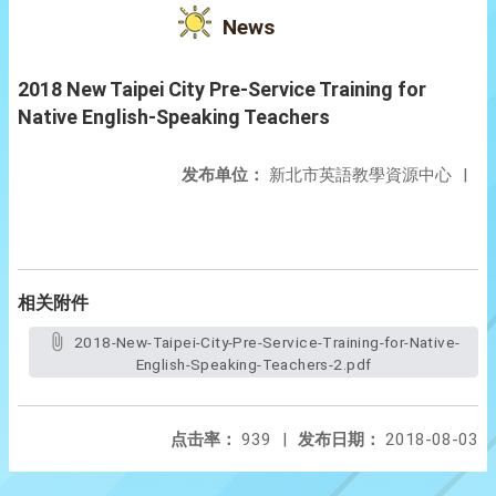
News
2018 New Taipei City Pre-Service Training for
Native English-Speaking Teachers
发布单位：
新北市英語教學資源中心
|
相关附件
2018-New-Taipei-City-Pre-Service-Training-for-Native-
English-Speaking-Teachers-2.pdf
点击率：
939
|
发布日期：
2018-08-03