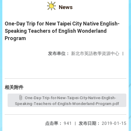
News
One-Day Trip for New Taipei City Native English-
Speaking Teachers of English Wonderland
Program
发布单位：
新北市英語教學資源中心
|
相关附件
One-Day-Trip-for-New-Taipei-City-Native-English-
Speaking-Teachers-of-English-Wonderland-Program.pdf
点击率：
941
|
发布日期：
2019-01-15