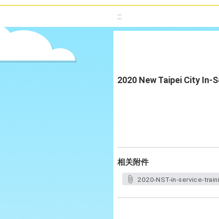
:::
2020 New Taipei City In-
相关附件
2020-NST-in-service-train