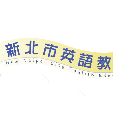
bout
News
Programs
Resources
Galle