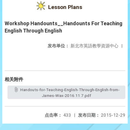
Lesson Plans
Workshop Handounts__Handounts For Teaching
English Through English
发布单位：
新北市英語教學資源中心
|
相关附件
Handouts-for-Teaching-English-Through-English-from-
James-Wax-2016.11.7.pdf
点击率：
433
|
发布日期：
2015-12-29