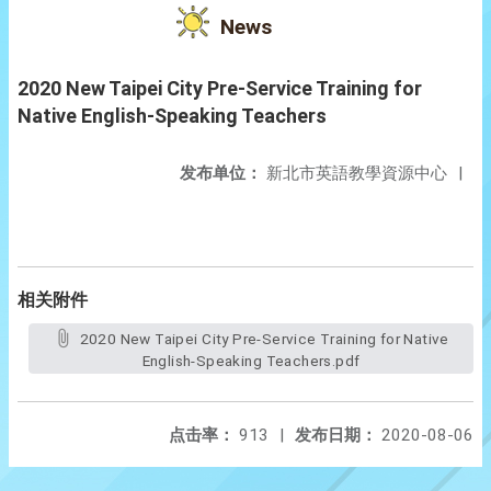
News
2020 New Taipei City Pre-Service Training for
Native English-Speaking Teachers
发布单位：
新北市英語教學資源中心
|
相关附件
2020 New Taipei City Pre-Service Training for Native
English-Speaking Teachers.pdf
点击率：
913
|
发布日期：
2020-08-06