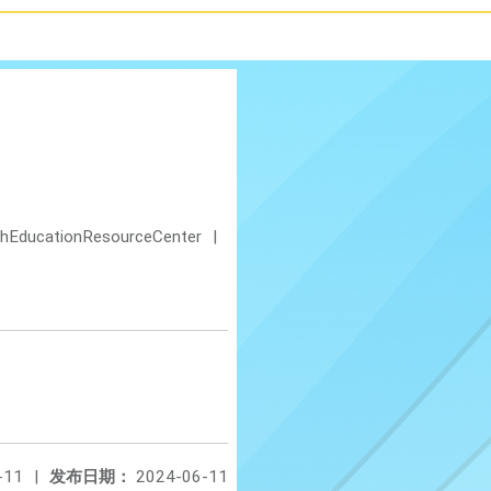
shEducationResourceCenter
|
-11
|
发布日期：
2024-06-11