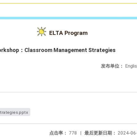
ELTA Program
Workshop：Classroom Management Strategies
发布单位：
Engli
rategies.pptx
点击率：
778
|
最后更新日期：
2024-06