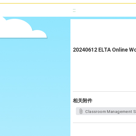
:::
20240612 ELTA Online 
相关附件
Classroom Management St