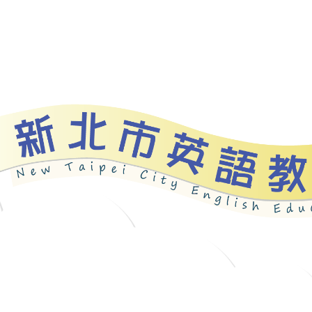
bout
News
Programs
Resources
Galle