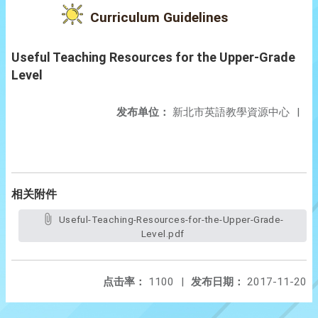
Curriculum Guidelines
Useful Teaching Resources for the Upper-Grade
Level
发布单位：
新北市英語教學資源中心
|
相关附件
Useful-Teaching-Resources-for-the-Upper-Grade-
Level.pdf
点击率：
1100
|
发布日期：
2017-11-20