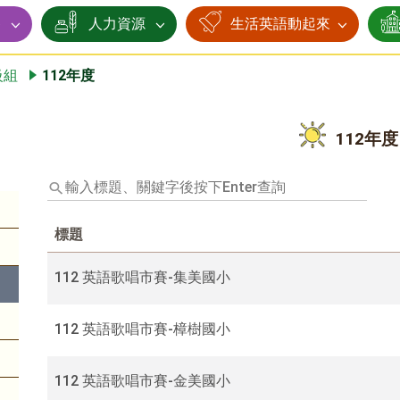
賽
人力資源
生活英語動起來
級組
112年度
112年度
輸
入
標
標題
題、
關
鍵
112 英語歌唱市賽-集美國小
字
後
112 英語歌唱市賽-樟樹國小
按
下
Enter
112 英語歌唱市賽-金美國小
查