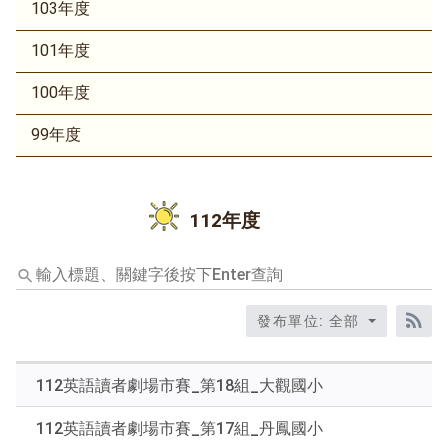
103年度
101年度
100年度
99年度
112年度
輸
入
標
發布單位: 全部
題、
RS
關
鍵
112英語讀者劇場市賽_第18組_大觀國小
字
後
112英語讀者劇場市賽_第17組_丹鳳國小
按