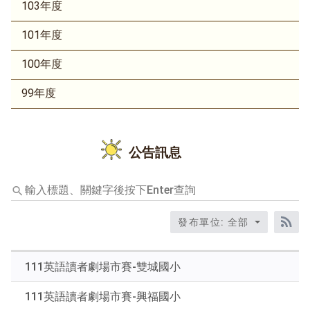
103年度
101年度
100年度
99年度
公告訊息
輸
入
標
發布單位: 全部
題、
RS
關
鍵
111英語讀者劇場市賽-雙城國小
字
後
111英語讀者劇場市賽-興福國小
按