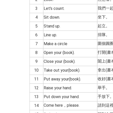
我們一
3
Let's count.
坐下。
4
Sit down.
起立。
5
Stand up.
排隊。
6
Line up.
圍個圓
7
Make a circle
打開(書
8
Open your (book).
闔上(書
9
Close your (book).
拿出(書
10
Take out your(book).
收好(書
11
Put away your(book).
舉手。
12
Raise your hand.
手放下
13
Put down your hand.
Come here，please.
請到這
14