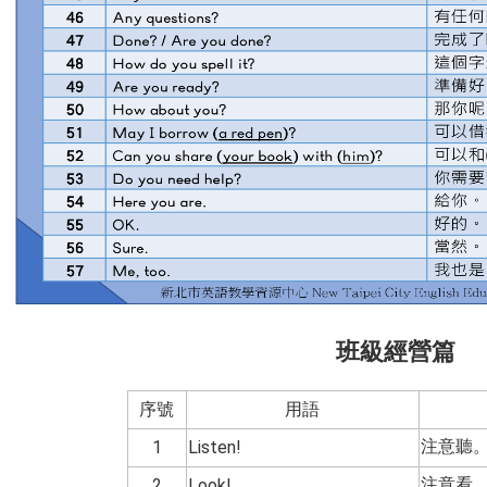
班級經營篇
序號
用語
注意聽
1
Listen!
注意看
2
Look!