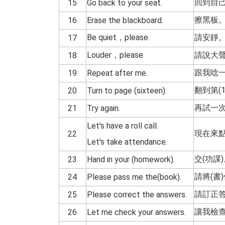
回到自
15
Go back to your seat.
擦黑板
16
Erase the blackboard.
Be quiet，please.
請安靜
17
Louder，please.
請說大
18
跟我唸
19
Repeat after me.
翻到第(1
20
Turn to page (sixteen).
再試一
21
Try again.
Let's have a roll call.
現在來
22
Let's take attendance.
交(功課
23
Hand in your (homework).
請將(書
24
Please pass me the(book).
請訂正
25
Please correct the answers.
讓我檢
26
Let me check your answers.