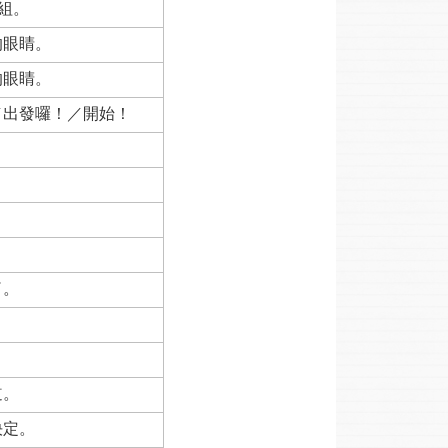
一組。
的眼睛。
的眼睛。
／出發囉！／開始！
！
。
。
了。
。
。
道。
決定。