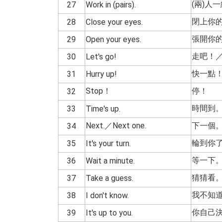
(兩)人
27
Work in (pairs).
閉上你
28
Close your eyes.
張開你
29
Open your eyes.
走吧！
30
Let's go!
快一點
31
Hurry up!
Stop！
停！
32
時間到
33
Time's up.
Next.／Next one.
下一個
34
輪到你
35
It's your turn.
等一下
36
Wait a minute.
猜猜看
37
Take a guess.
我不知
38
I don't know.
你自己
39
It's up to you.