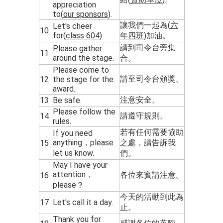
appreciation
to(
our sponsors
).
讓我們一起為(
六
Let's cheer
10
for(
class 604
).
年四班
)加油。
請到司令台旁集
Please gather
11
around the stage.
合。
Please come to
請至司令台頒獎。
12
the stage for the
award.
注意安全。
13
Be safe.
Please follow the
請遵守規則。
14
rules.
若有任何需要協助
If you need
anything，please
之處，請告訴我
15
let us know.
們。
May I have your
attention，
各位來賓請注意。
16
please？
今天的活動到此為
17
Let's call it a day.
止。
Thank you for