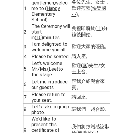
各位先生、女士，
gentlemen,welco
歡迎蒞臨(
快樂國
1
me to (
Happy
Elementary
小
)。
School
).
The Ceremony will
典禮即將於(
十
)分
2
start
鐘後開始。
in(
10
)minutes.
I am delighted to
歡迎大家的蒞臨。
3
welcome you all.
請入座。
4
Please be seated.
Let's welcome
歡迎(
李
)先生/女
5
Mr./Ms.(
Lee
)to
士上台。
the stage.
容我介紹與會來
Let me introduce
6
our guests.
賓。
Please return to
請回座。
7
your seat.
Let's take a group
讓我們一起合影。
8
photo.
We'd like to
present this
我們將致贈感謝狀
9
certificate of
給(
贊助單位
)。