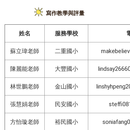
寫作教學與評量
姓名
服務學校
makebelie
蘇立瑋老師
二重國小
lindsay266
陳麗能老師
大豐國小
linshyhpeng
林世鵬老師
金山國小
steffi0
張慧娟老師
民安國小
soniafang
方怡璇老師
裕民國小