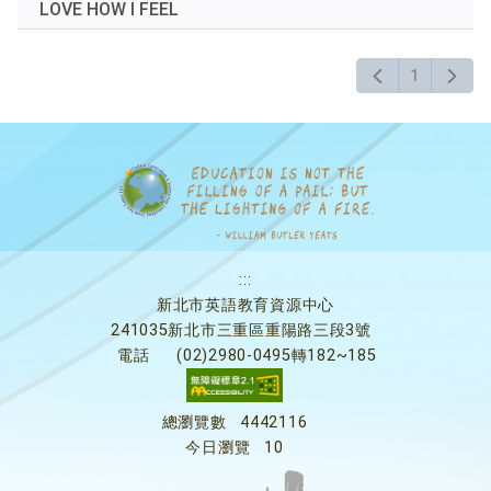
LOVE HOW I FEEL
後
按
下
1
Enter
查
詢
:::
新北市英語教育資源中心
241035新北市三重區重陽路三段3號
電話
(02)2980-0495轉182~185
總瀏覽數
4442116
今日瀏覽
10