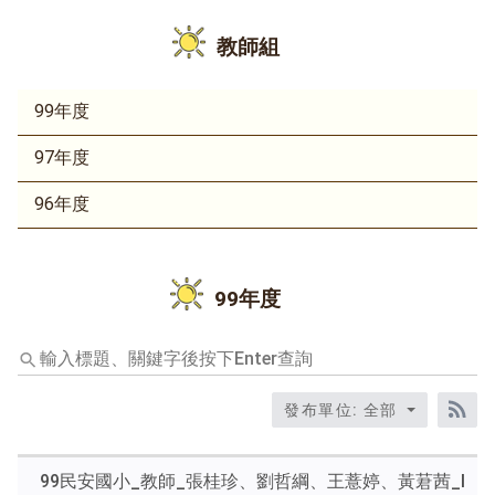
教師組
99年度
97年度
96年度
99年度
輸
入
標
發布單位: 全部
題、
RS
關
鍵
99民安國小_教師_張桂珍、劉哲綱、王薏婷、黃莙茜_I
字