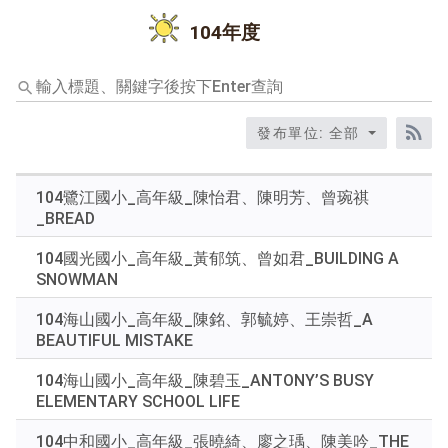
104年度
輸
入
標
發布單位: 全部
題、
RS
關
鍵
104鷺江國小_高年級_陳怡君、陳明芳、曾琬祺
字
_BREAD
後
按
104國光國小_高年級_黃郁筑、曾如君_BUILDING A
下
SNOWMAN
Enter
查
104海山國小_高年級_陳銘、郭毓婷、王崇哲_A
詢
BEAUTIFUL MISTAKE
104海山國小_高年級_陳碧玉_ANTONY’S BUSY
ELEMENTARY SCHOOL LIFE
104中和國小_高年級_張曉綺、廖之瑀、陳美吟_THE