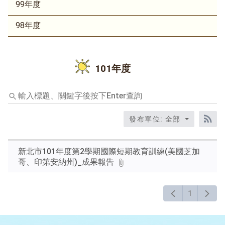
99年度
98年度
101年度
輸
入
標
發布單位: 全部
題、
RS
關
鍵
新北市101年度第2學期國際短期教育訓練(美國芝加
字
哥、印第安納州)_成果報告
後
按
下
1
Enter
查
詢