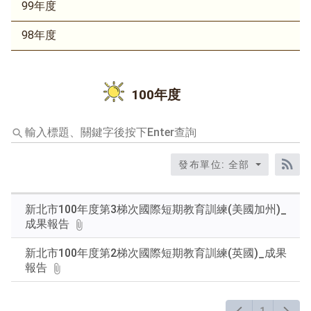
99年度
98年度
100年度
輸
入
標
發布單位: 全部
題、
RS
關
鍵
新北市100年度第3梯次國際短期教育訓練(美國加州)_
字
成果報告
後
按
新北市100年度第2梯次國際短期教育訓練(英國)_成果
下
報告
Enter
查
詢