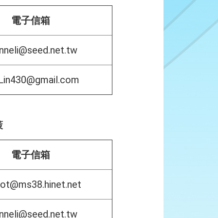
電子信箱
nneli@seed.net.tw
Lin430@gmail.com
策
電子信箱
ot@ms38.hinet.net
nneli@seed.net.tw