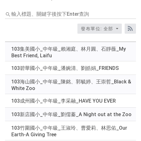
輸
入
標
發布單位: 全部
題、
RS
關
鍵
103集美國小_中年級_賴湘庭、林月圓、石靜薇_My
字
Best Friend, Laifu
後
按
103碧華國小_中年級_潘婉清、劉皓娟_FRIENDS
下
Enter
103海山國小_中年級_陳銘、郭毓婷、王崇哲_Black &
查
White Zoo
詢
103成州國小_中年級_李采融_HAVE YOU EVER
103新店國小_中年級_劉儒蓁_A Night out at the Zoo
103竹圍國小_中年級_王淑玲、曹愛莉、林思佑_Our
Earth-A Giving Tree