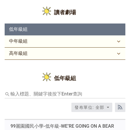
讀者劇場
低年級組
中年級組
高年級組
低年級組
輸
入
標
發布單位: 全部
題、
RS
關
鍵
99麗園國民小學-低年級-WE’RE GOING ON A BEAR
字