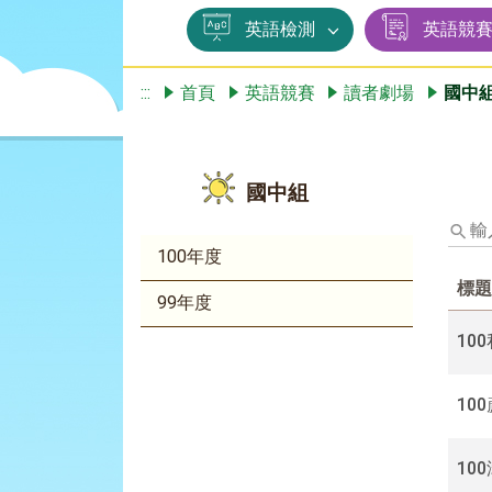
英語檢測
英語競
:::
首頁
英語競賽
讀者劇場
國中
國中組
輸
入
100年度
標
標題
題、
99年度
關
鍵
100
字
後
10
按
下
Enter
10
查