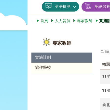
英語檢測
英語競
:::
首頁
人力資源
專家教師
實施
專家教師
輸
入
實施計劃
標
標題
題、
協作學校
關
鍵
11
字
後
11
按
下
Enter
新北
查