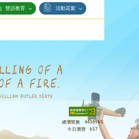
雙語教育
活動花絮
總瀏覽數
4438965
今日瀏覽
657