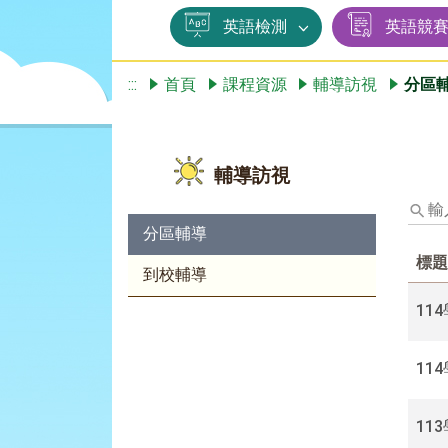
英語檢測
英語競
:::
首頁
課程資源
輔導訪視
分區
輔導訪視
輸
入
分區輔導
標
標題
題、
到校輔導
關
鍵
11
字
後
11
按
下
Enter
11
查