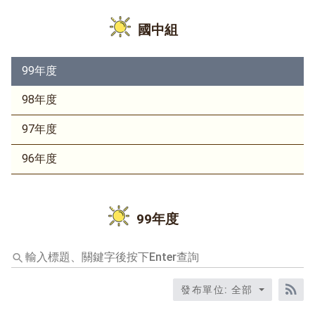
國中組
99年度
98年度
97年度
96年度
99年度
輸
入
標
發布單位: 全部
題、
RS
關