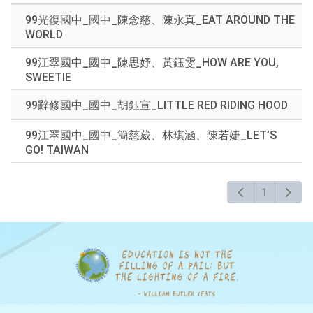
鍵
99光復國中_國中_陳念慈、陳永真_EAT AROUND THE
字
WORLD
後
按
99江翠國中_國中_陳思妤、黃鈺雯_HOW ARE YOU,
下
SWEETIE
Enter
查
99辭修國中_國中_胡鈺宣_LITTLE RED RIDING HOOD
詢
99江翠國中_國中_簡慈葳、林琪涵、陳若婕_LET’S
GO! TAIWAN
1