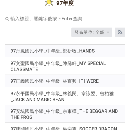
97年度
輸
入
標
發布單位: 全部
題、
RS
關
鍵
97丹鳳國民小學_中年級_鄭祈牧_HANDS
字
後
97文聖國民小學_中年級_陳懿軒_MY SPECIAL
按
CLASSMATE
下
Enter
97正義國民小學_中年級_林百興_IF I WERE
查
詢
97永平國民小學_中年級_林義閔、章詠翌、曾柏雅
_JACK AND MAGIC BEAN
97安坑國民小學_中年級_余東樺_THE BEGGAR AND
THE FROG
97建國國民小學_中年級_吳奕霆_SOCCER DRAGON