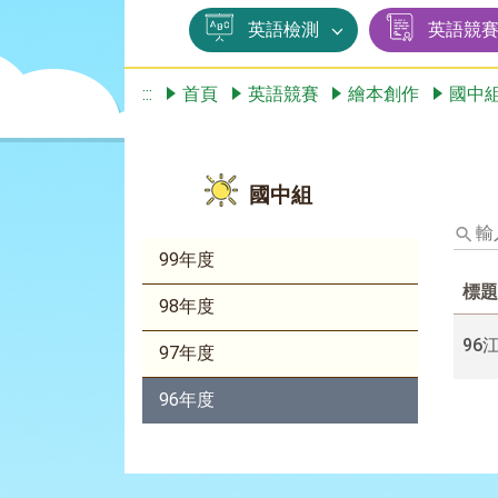
英語檢測
英語競
:::
首頁
英語競賽
繪本創作
國中
國中組
輸
入
99年度
標
標題
題、
98年度
關
鍵
96
97年度
字
後
96年度
按
下
Enter
查