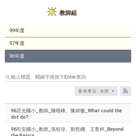
教師組
99年度
97年度
96年度
輸
入
標
發布單位: 全部
題、
RS
關
鍵
96莒光國小_教師_陳曉峰、陳綺徽_What could the
字
dot do?
後
按
96民安國小_教師_張桂珍、劉哲綱、王薏婷_Beyond
下
the Basics