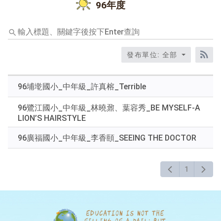
96年度
輸
入
標
發布單位: 全部
題、
RS
關
鍵
96埔墘國小_中年級_許真榕_Terrible
字
後
96鷺江國小_中年級_林曉鼐、葉容秀_BE MYSELF-A
按
LION’S HAIRSTYLE
下
Enter
96廣福國小_中年級_李香頤_SEEING THE DOCTOR
查
詢
1