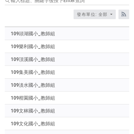
入
標
發布單位: 全部
題、
RS
關
鍵
109頭湖國小_教師組
字
後
109樂利國小_教師組
按
下
109頂溪國小_教師組
Enter
查
109集美國小_教師組
詢
109淡水國小_教師組
109柑園國小_教師組
109文林國小_教師組
109文化國小_教師組