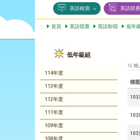
英語檢測
英語競
:::
首頁
英語競賽
英語歌唱
低年
低年級組
輸
入
114年度
標
標題
題、
113年度
關
鍵
10
112年度
字
後
111年度
10
按
下
109年度
Enter
10
查
108年度