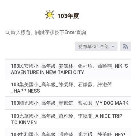
103年度
輸
入
標
發布單位: 全部
題、
RS
關
鍵
103民安國小_高年級_姜儒林、張桂珍、蕭曉燕_NIKI’S
字
ADVENTURE IN NEW TAIPEI CITY
後
按
103集美國小_高年級_陳榮輝、石靜薇、許淑萍
下
_HAPPINESS
Enter
查
103國光國小_高年級_黃郁筑、曾如君_MY DOG MARK
詢
103光華國小_高年級_蕭雅玲、李曉蘭_A NICE TRIP
TO KINMEN
103中和國小_高年級_張曉琦、廖之瑀、陳美吟_HEY!