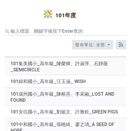
101年度
輸
入
標
發布單位: 全部
題、
RS
關
鍵
101集美國小_高年級_陳榮輝、許淑萍、石靜薇
字
_SEMICIRCLE
後
按
101錦和國小_高年級_汪玉涵_ WISH
下
Enter
101成州國小_高年級_陳榕烝、李采融_LOST AND
查
FOUND
詢
101安坑國小_高年級_劉懿文、許雅粧_GREEN PIGS
101中和國小_高年級_張曉綺、廖之瑀_A SEED OF
HOPE