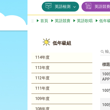
英語檢測
英語競
:::
首頁
英語競賽
英語歌唱
低年
低年級組
輸
入
114年度
標
標題
題、
113年度
關
100
鍵
112年度
APP
字
後
111年度
10
按
下
109年度
Enter
10
查
108年度