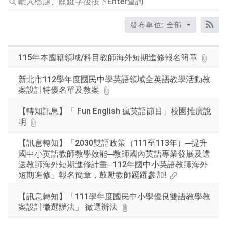
入
標
發布單位: 全部
題、
RS
關
鍵
115年本國籍領域/科目教師海外短期進修報名簡章
字
後
新北市112學年度國民中學英語領域全英語教學活動教
按
案設計特優名單及教案
下
Enter
【轉知訊息】「 Fun English 瘋英語節目」校園推廣說
查
明
詢
【訊息轉知】「2030雙語政策（111至113年）─提升
國中小英語教師教學效能─教師國內英語專業發展及選
送教師海外短期進修計畫─112年國中小英語教師海外
短期進修」報名簡章，鼓勵教師踴躍參加!
【訊息轉知】「111學年度國民中小學優良雙語教學教
案設計徵選辦法」 徵選辦法