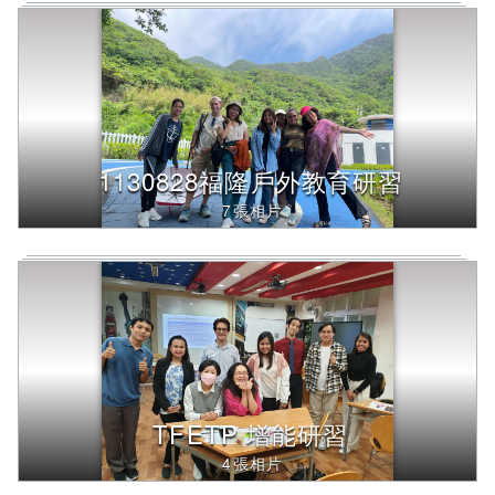
容
將
改
變
1130828福隆戶外教育研習
7張相片
TFETP 增能研習
4張相片