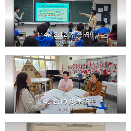
按
下
Enter
查
詢，
114.12.12 南勢國中
下
方
8張相片
內
容
將
改
變
114.12.10 忠孝國中
8張相片