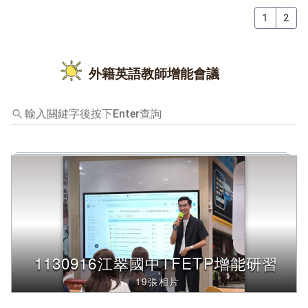
1
2
外籍英語教師增能會議
輸
入
關
鍵
字
後
按
下
Enter
查
詢，
1130916江翠國中TFETP增能研習
下
方
19張相片
內