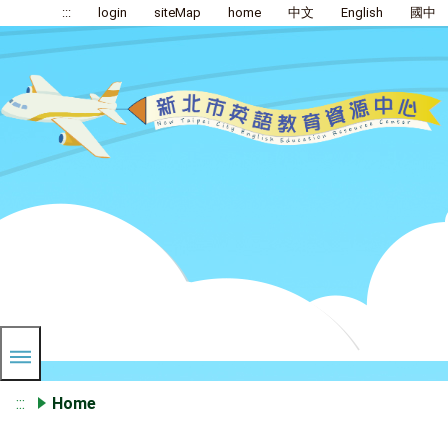
:::
login
siteMap
home
中文
English
國中
:::
Home