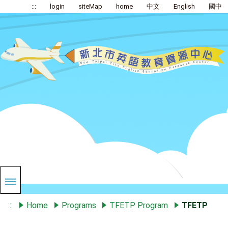
:::
login
siteMap
home
中文
English
國中
:::
Home
Programs
TFETP Program
TFETP