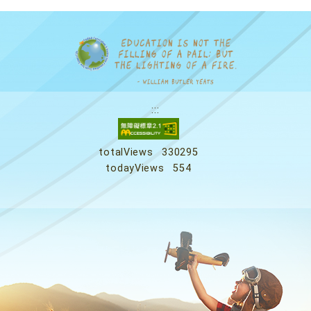
:::
totalViews
330295
todayViews
554